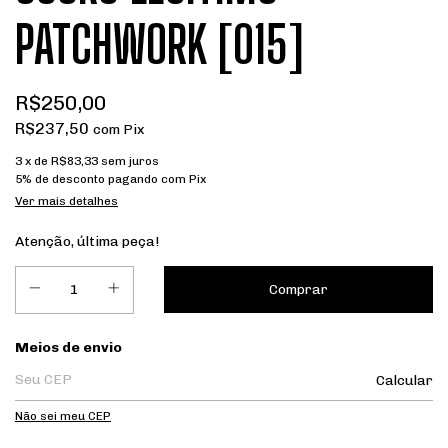
PATCHWORK [015]
R$250,00
R$237,50
com
Pix
3
x de
R$83,33
sem juros
5% de desconto
pagando com Pix
Ver mais detalhes
Atenção, última peça!
Entregas para o CEP:
Meios de envio
Calcular
Não sei meu CEP