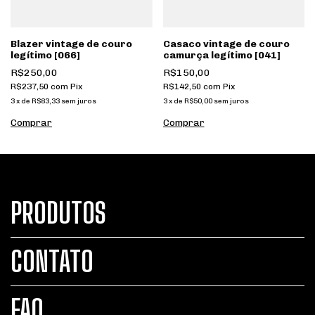
Blazer vintage de couro
Casaco vintage de couro
legítimo [066]
camurça legítimo [041]
R$250,00
R$150,00
R$237,50
com
Pix
R$142,50
com
Pix
3
x
de
R$83,33
sem juros
3
x
de
R$50,00
sem juros
PRODUTOS
CONTATO
FAQ