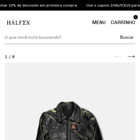
ar 10% de desconto em primeira compra.
Use o cupom 1HALFEX10 para g
0
MENU
CARRINHO
Buscar
1
/
8