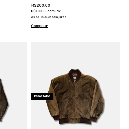
R$200,00
R$190,00
com
Pix
3
x
de
R$66,67
sem juros
ESGOTADO