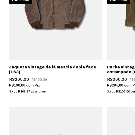
ESGOTADO
ESGOTADO
Jaqueta vintage de lã mescla dupla face
Parka vintag
[163]
estampado [
R$200,00
R$300,00
R$400,00
R$
R$190,00
com
Pix
R$285,00
com
P
3
x
de
R$66,67
sem juros
3
x
de
R$100,00
se