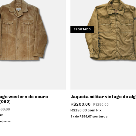
ESGOTADO
tage western de couro
Jaqueta militar vintage de al
[062]
R$200,00
R$250,00
600,00
R$190,00
com
Pix
ix
3
x
de
R$66,67
sem juros
m juros