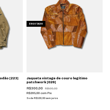
ESGOTADO
godão [223]
Jaqueta vintage de couro legítimo
patchwork [026]
R$300,00
R$500,00
R$285,00
com
Pix
3
x
de
R$100,00
sem juros