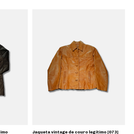
timo
Jaqueta vintage de couro legítimo [073]