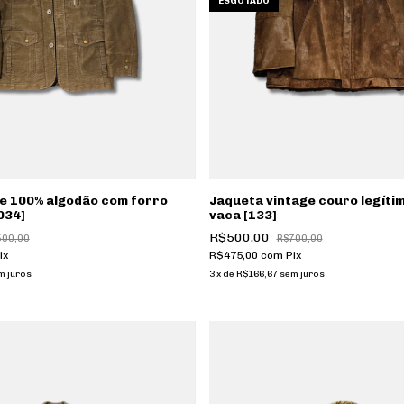
ESGOTADO
e 100% algodão com forro
Jaqueta vintage couro legítim
034]
vaca [133]
R$500,00
500,00
R$700,00
ix
R$475,00
com
Pix
m juros
3
x
de
R$166,67
sem juros