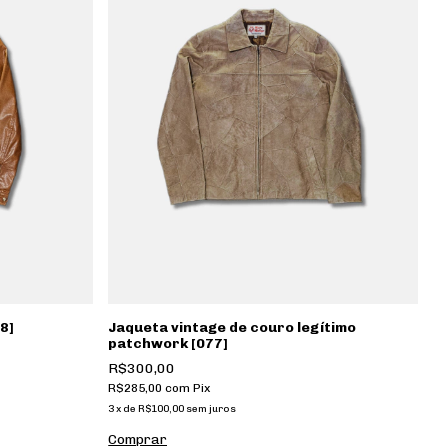
8]
Jaqueta vintage de couro legítimo
patchwork [077]
R$300,00
R$285,00
com
Pix
3
x
de
R$100,00
sem juros