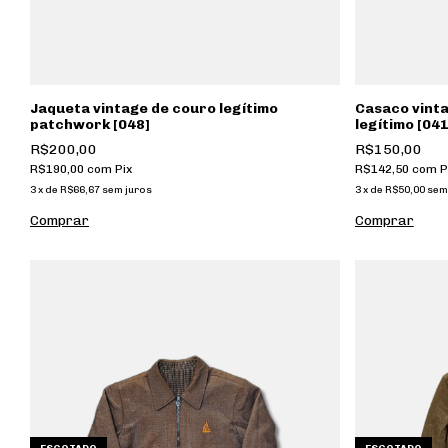
Jaqueta vintage de couro legítimo
Casaco vint
patchwork [048]
legítimo [041
R$200,00
R$150,00
R$190,00
com
Pix
R$142,50
com
P
3
x
de
R$66,67
sem juros
3
x
de
R$50,00
sem