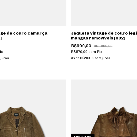
age de couro camurça
Jaqueta vintage de couro leg
]
mangas removíveis [092]
R$600,00
R$1.000,00
ix
R$570,00
com
Pix
 juros
3
x
de
R$200,00
sem juros