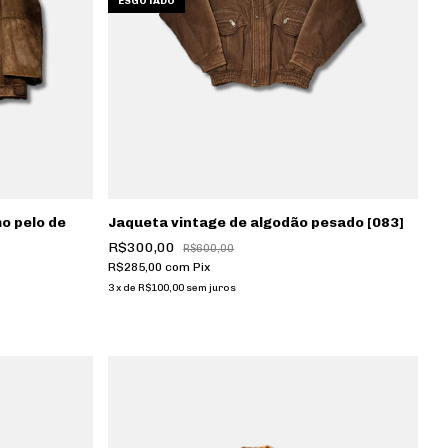
ESGOTADO
o pelo de
Jaqueta vintage de algodão pesado [083]
R$300,00
R$600,00
R$285,00
com
Pix
3
x
de
R$100,00
sem juros