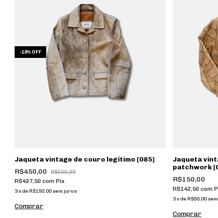
-
10
%
OFF
Jaqueta vintage de couro legítimo [085]
Jaqueta vint
patchwork [
R$450,00
R$500,00
R$150,00
R$427,50
com
Pix
R$142,50
com
P
3
x
de
R$150,00
sem juros
3
x
de
R$50,00
sem