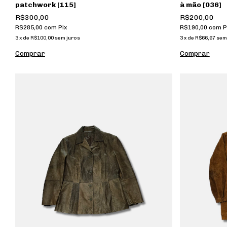
patchwork [115]
à mão [036]
R$300,00
R$200,00
R$285,00
com
Pix
R$190,00
com
P
3
x
de
R$100,00
sem juros
3
x
de
R$66,67
sem