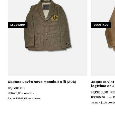
ESGOTADO
ESGOTADO
Casaco Levi's novo mescla de lã [206]
Jaqueta vin
legítimo cru 
R$500,00
R$300,00
R$
R$475,00
com
Pix
R$285,00
com
P
3
x
de
R$166,67
sem juros
3
x
de
R$100,00
se