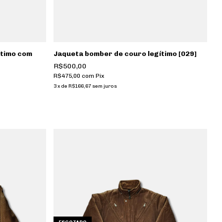
ítimo com
Jaqueta bomber de couro legítimo [029]
R$500,00
R$475,00
com
Pix
3
x
de
R$166,67
sem juros