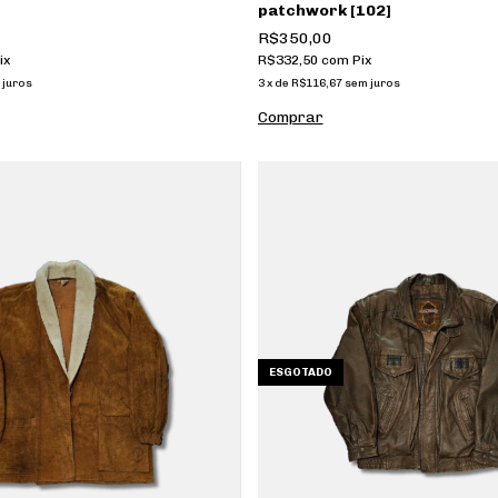
patchwork [102]
R$350,00
ix
R$332,50
com
Pix
 juros
3
x
de
R$116,67
sem juros
ESGOTADO