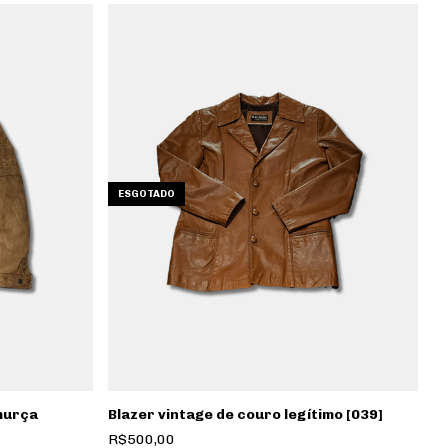
ESGOTADO
murça
Blazer vintage de couro legítimo [039]
R$500,00