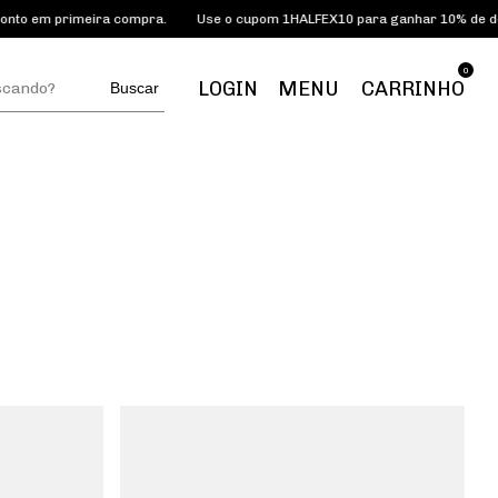
a compra.
Use o cupom 1HALFEX10 para ganhar 10% de desconto em prim
0
LOGIN
MENU
CARRINHO
Buscar