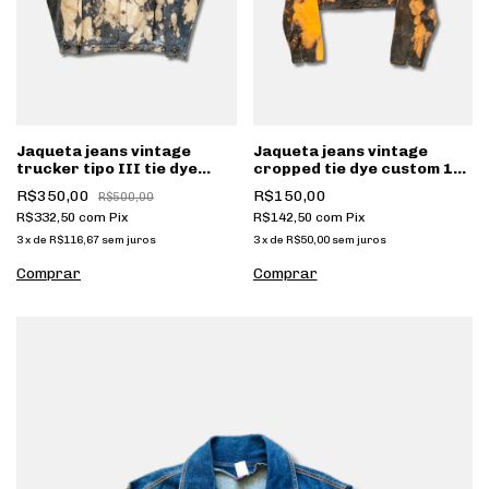
Jaqueta jeans vintage
Jaqueta jeans vintage
trucker tipo III tie dye
cropped tie dye custom 1
custom 1 de 1 [057]
de 1 [055]
R$350,00
R$150,00
R$500,00
R$332,50
com
Pix
R$142,50
com
Pix
3
x
de
R$116,67
sem juros
3
x
de
R$50,00
sem juros