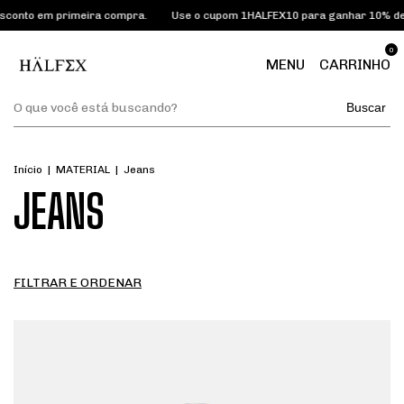
 primeira compra.
Use o cupom 1HALFEX10 para ganhar 10% de desconto
0
MENU
CARRINHO
Buscar
Início
|
MATERIAL
|
Jeans
JEANS
FILTRAR E ORDENAR