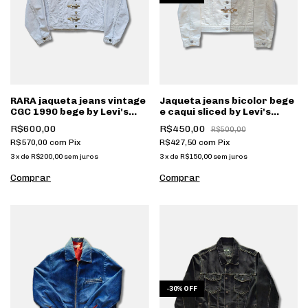
RARA jaqueta jeans vintage
Jaqueta jeans bicolor bege
CGC 1990 bege by Levi's
e caqui sliced by Levi's
custom 1 de 1 [101]
custom [161]
R$600,00
R$450,00
R$500,00
R$570,00
com
Pix
R$427,50
com
Pix
3
x
de
R$200,00
sem juros
3
x
de
R$150,00
sem juros
-
30
%
OFF