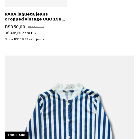
RARA jaqueta jeans
cropped vintage CGC 1985
azul custom 1 de 1 [087]
R$350,00
R$500,00
R$332,50
com
Pix
3
x
de
R$116,67
sem juros
ESGOTADO