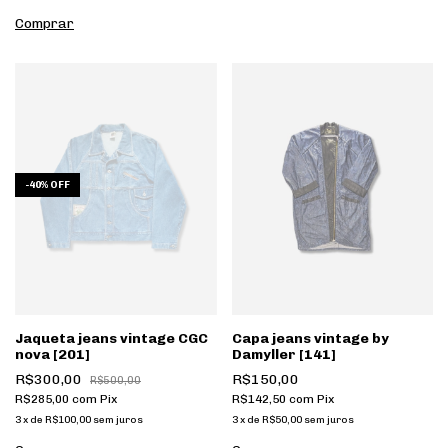
-
40
%
OFF
Jaqueta jeans vintage CGC
Capa jeans vintage by
nova [201]
Damyller [141]
R$300,00
R$150,00
R$500,00
R$285,00
com
Pix
R$142,50
com
Pix
3
x
de
R$100,00
sem juros
3
x
de
R$50,00
sem juros