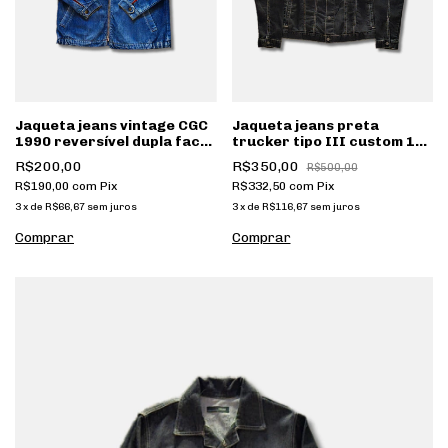
Jaqueta jeans vintage CGC
Jaqueta jeans preta
1990 reversível dupla face
trucker tipo III custom 1
azul e vermelha [130]
de 1 [020]
R$200,00
R$350,00
R$500,00
R$190,00
com
Pix
R$332,50
com
Pix
3
x
de
R$66,67
sem juros
3
x
de
R$116,67
sem juros