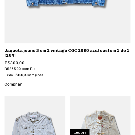
Jaqueta jeans 2 em 1 vintage CGC 1980 azul custom 1 de 1
[164]
R$300,00
R$285,00
com
Pix
3
x
de
R$100,00
sem juros
-
10
%
OFF