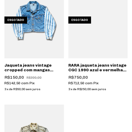
ESGOTADO
ESGOTADO
Jaqueta jeans vintage
RARA jaqueta jeans vintage
cropped com mangas
CGC 1990 azul e vermelha
listradas [195]
by Vide Bula custom 1 de 1
R$150,00
R$750,00
R$300,00
[121]
R$142,50
com
Pix
R$712,50
com
Pix
3
x
de
R$50,00
sem juros
3
x
de
R$250,00
sem juros