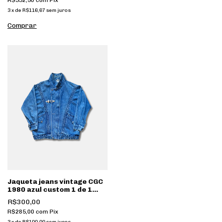
R$332,50
com
Pix
3
x
de
R$116,67
sem juros
Jaqueta jeans vintage CGC
1980 azul custom 1 de 1
[171]
R$300,00
R$285,00
com
Pix
3
x
de
R$100,00
sem juros