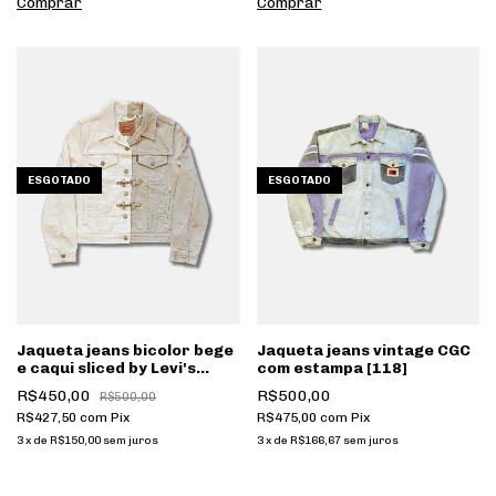
ESGOTADO
ESGOTADO
Jaqueta jeans bicolor bege
Jaqueta jeans vintage CGC
e caqui sliced by Levi's
com estampa [118]
custom [144]
R$450,00
R$500,00
R$500,00
R$427,50
com
Pix
R$475,00
com
Pix
3
x
de
R$150,00
sem juros
3
x
de
R$166,67
sem juros