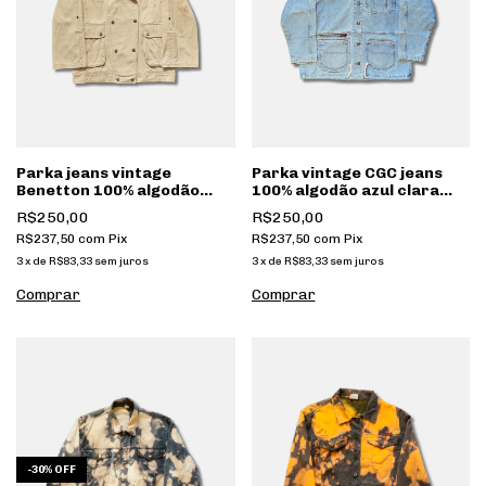
Parka jeans vintage
Parka vintage CGC jeans
Benetton 100% algodão
100% algodão azul clara
bege [035]
[147]
R$250,00
R$250,00
R$237,50
com
Pix
R$237,50
com
Pix
3
x
de
R$83,33
sem juros
3
x
de
R$83,33
sem juros
-
30
%
OFF