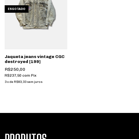
ESGOTADO
Jaqueta jeans vintage CGC
destroyed [199]
R$250,00
R$237,50
com
Pix
3
x
de
R$83,33
sem juros