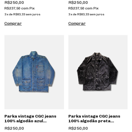
R$250,00
R$250,00
[030]
R$237,50
com
Pix
R$237,50
com
Pix
3
x
de
R$83,33
sem juros
3
x
de
R$83,33
sem juros
Parka vintage CGC jeans
Parka vintage CGC jeans
100% algodão azul
100% algodão preta
estonada [065]
estonada [174]
R$250,00
R$250,00