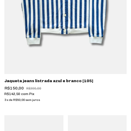
Jaqueta jeans listrada azul e branco [105]
R$150,00
R$300,00
R$142,50
com
Pix
3
x
de
R$50,00
sem juros