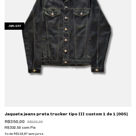
-
30
%
OFF
Jaqueta jeans preta trucker tipo III custom 1 de 1 [005]
R$350,00
R$500,00
R$332,50
com
Pix
3
x
de
R$116,67
sem juros