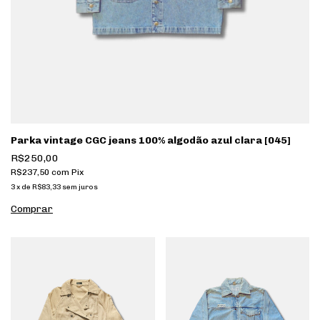
Parka vintage CGC jeans 100% algodão azul clara [045]
R$250,00
R$237,50
com
Pix
3
x
de
R$83,33
sem juros