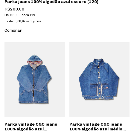
Parka jeans 100% algodão azul escuro [120]
R$200,00
R$190,00
com
Pix
3
x
de
R$66,67
sem juros
Parka vintage CGC jeans
Parka vintage CGC jeans
100% algodão azul
100% algodão azul médio
estonada com forro xadrez
[166]