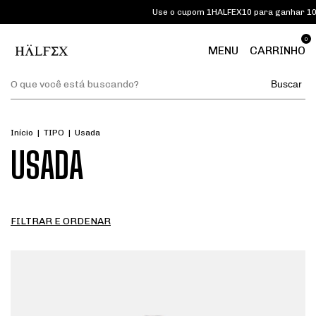
Use o cupom 1HALFEX10 para ganhar 10% de de
0
MENU
CARRINHO
Buscar
Início
|
TIPO
|
Usada
USADA
FILTRAR E ORDENAR