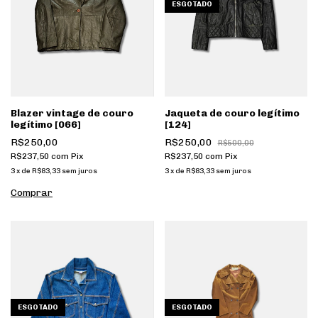
ESGOTADO
Blazer vintage de couro
Jaqueta de couro legítimo
legítimo [066]
[124]
R$250,00
R$250,00
R$500,00
R$237,50
com
Pix
R$237,50
com
Pix
3
x
de
R$83,33
sem juros
3
x
de
R$83,33
sem juros
ESGOTADO
ESGOTADO