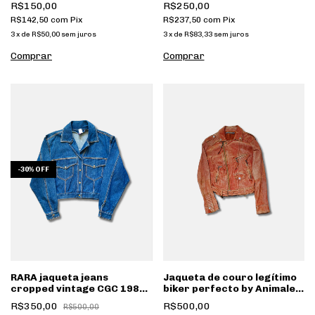
R$150,00
R$250,00
R$142,50
com
Pix
R$237,50
com
Pix
3
x
de
R$50,00
sem juros
3
x
de
R$83,33
sem juros
-
30
%
OFF
RARA jaqueta jeans
Jaqueta de couro legítimo
cropped vintage CGC 1985
biker perfecto by Animale
azul custom 1 de 1 [088]
[095]
R$350,00
R$500,00
R$500,00