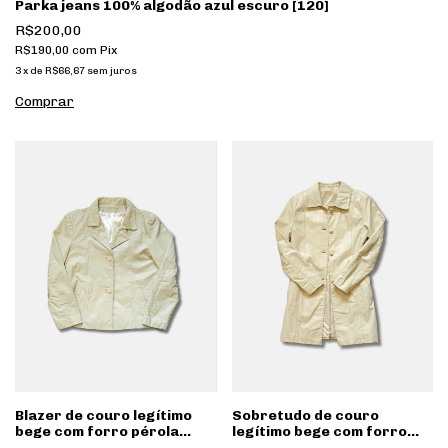
Parka jeans 100% algodão azul escuro [120]
R$200,00
R$190,00
com
Pix
3
x
de
R$66,67
sem juros
Blazer de couro legítimo
Sobretudo de couro
bege com forro pérola
legítimo bege com forro
[224]
pérola [142]