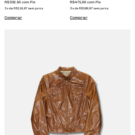
R$332,50
com
Pix
R$475,00
com
Pix
3
x
de
R$116,67
sem juros
3
x
de
R$166,67
sem juros