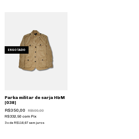
ESGOTADO
Parka militar de sarja H&M
[038]
R$350,00
R$500,00
R$332,50
com
Pix
3
x
de
R$116,67
sem juros