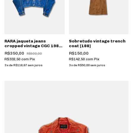
RARA jaqueta jeans
Sobretudo vintage trench
cropped vintage CGC 1985
coat [188]
azul custom 1 de 1 [087]
R$350,00
R$150,00
R$500,00
R$332,50
com
Pix
R$142,50
com
Pix
3
x
de
R$116,67
sem juros
3
x
de
R$50,00
sem juros