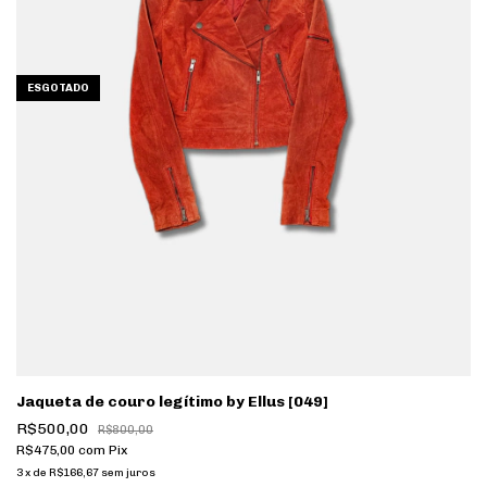
ESGOTADO
Jaqueta de couro legítimo by Ellus [049]
R$500,00
R$800,00
R$475,00
com
Pix
3
x
de
R$166,67
sem juros