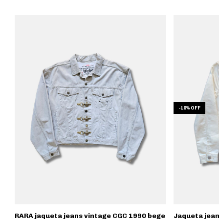
-
10
%
OFF
RARA jaqueta jeans vintage CGC 1990 bege
Jaqueta jean