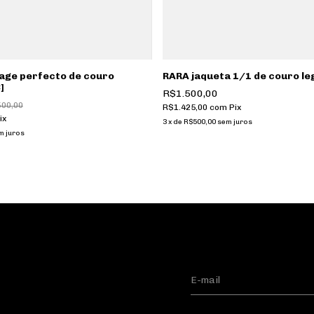
age perfecto de couro
RARA jaqueta 1/1 de couro leg
]
R$1.500,00
500,00
R$1.425,00
com
Pix
ix
3
x
de
R$500,00
sem juros
m juros