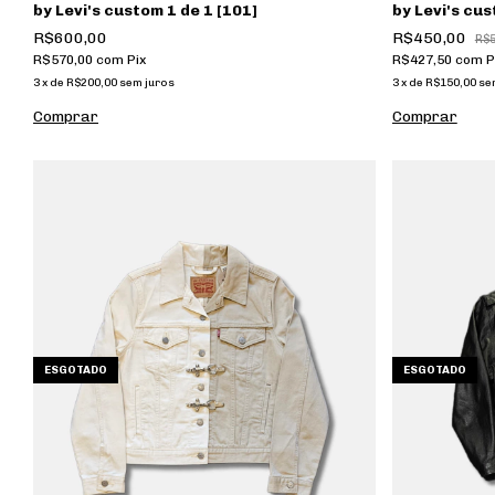
by Levi's custom 1 de 1 [101]
by Levi's cu
R$600,00
R$450,00
R$
R$570,00
com
Pix
R$427,50
com
P
3
x
de
R$200,00
sem juros
3
x
de
R$150,00
se
ESGOTADO
ESGOTADO