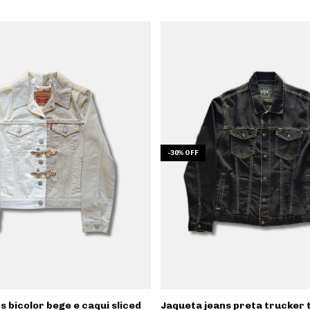
-
30
%
OFF
s bicolor bege e caqui sliced
Jaqueta jeans preta trucker t