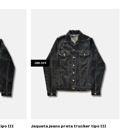
-
30
%
OFF
ipo III
Jaqueta jeans preta trucker tipo III