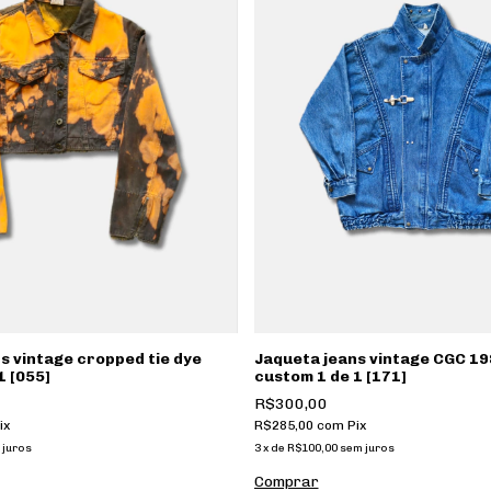
s vintage cropped tie dye
Jaqueta jeans vintage CGC 19
1 [055]
custom 1 de 1 [171]
R$300,00
ix
R$285,00
com
Pix
 juros
3
x
de
R$100,00
sem juros