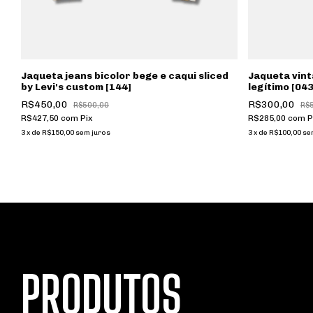
Jaqueta jeans bicolor bege e caqui sliced
Jaqueta vint
by Levi's custom [144]
legítimo [043
R$450,00
R$300,00
R$500,00
R$
R$427,50
com
Pix
R$285,00
com
P
3
x
de
R$150,00
sem juros
3
x
de
R$100,00
se
PRODUTOS