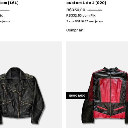
stom [161]
custom 1 de 1 [020]
R$350,00
500,00
R$500,00
ix
R$332,50
com
Pix
m juros
3
x
de
R$116,67
sem juros
ESGOTADO