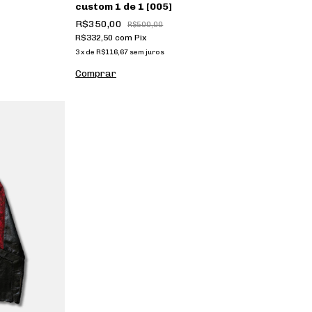
custom 1 de 1 [005]
R$350,00
R$500,00
R$332,50
com
Pix
3
x
de
R$116,67
sem juros