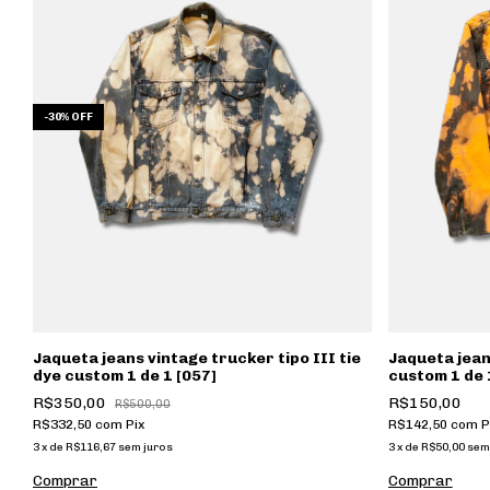
-
30
%
OFF
Jaqueta jeans vintage trucker tipo III tie
Jaqueta jean
dye custom 1 de 1 [057]
custom 1 de 
R$350,00
R$150,00
R$500,00
R$332,50
com
Pix
R$142,50
com
P
3
x
de
R$116,67
sem juros
3
x
de
R$50,00
sem