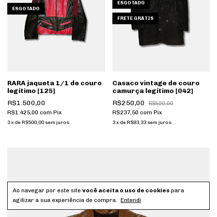
ESGOTADO
ESGOTADO
FRETE GRÁTIS
RARA jaqueta 1/1 de couro
Casaco vintage de couro
legítimo [125]
camurça legítimo [042]
R$1.500,00
R$250,00
R$500,00
R$1.425,00
com
Pix
R$237,50
com
Pix
3
x
de
R$500,00
sem juros
3
x
de
R$83,33
sem juros
Ao navegar por este site
você aceita o uso de cookies
para
agilizar a sua experiência de compra.
Entendi