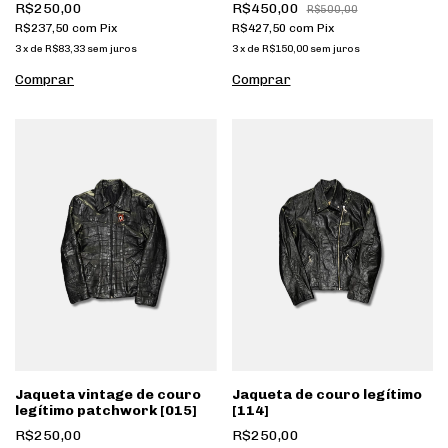
R$250,00
R$450,00
R$500,00
R$237,50
com
Pix
R$427,50
com
Pix
3
x
de
R$83,33
sem juros
3
x
de
R$150,00
sem juros
Jaqueta vintage de couro
Jaqueta de couro legítimo
legítimo patchwork [015]
[114]
R$250,00
R$250,00