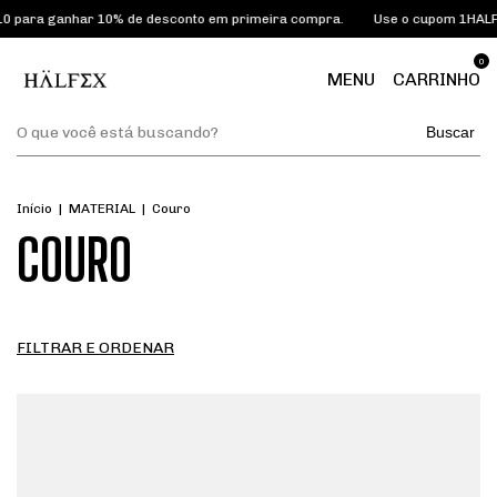
10% de desconto em primeira compra.
Use o cupom 1HALFEX10 para ganh
0
MENU
CARRINHO
Buscar
Início
|
MATERIAL
|
Couro
COURO
FILTRAR E ORDENAR