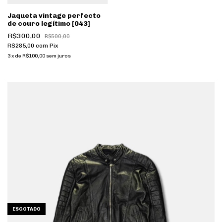
Jaqueta vintage perfecto
de couro legítimo [043]
R$300,00
R$500,00
R$285,00
com
Pix
3
x
de
R$100,00
sem juros
ESGOTADO