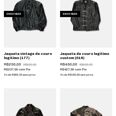
ESGOTADO
ESGOTADO
Jaqueta vintage de couro
Jaqueta de couro legítimo
legítimo [177]
custom [016]
R$250,00
R$450,00
R$500,00
R$500,00
R$237,50
com
Pix
R$427,50
com
Pix
3
x
de
R$83,33
sem juros
3
x
de
R$150,00
sem juros