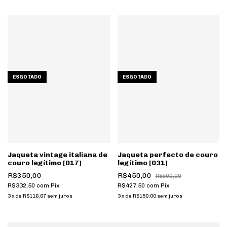
ESGOTADO
ESGOTADO
Jaqueta vintage italiana de
Jaqueta perfecto de couro
couro legítimo [017]
legítimo [031]
R$350,00
R$450,00
R$500,00
R$332,50
com
Pix
R$427,50
com
Pix
3
x
de
R$116,67
sem juros
3
x
de
R$150,00
sem juros