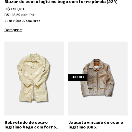
Blazer de couro legítimo bege com forro pérola [224]
R$150,00
R$142,50
com
Pix
3
x
de
R$50,00
sem juros
-
10
%
OFF
Sobretudo de couro
Jaqueta vintage de couro
legítimo bege com forro
legítimo [085]
pérola [142]