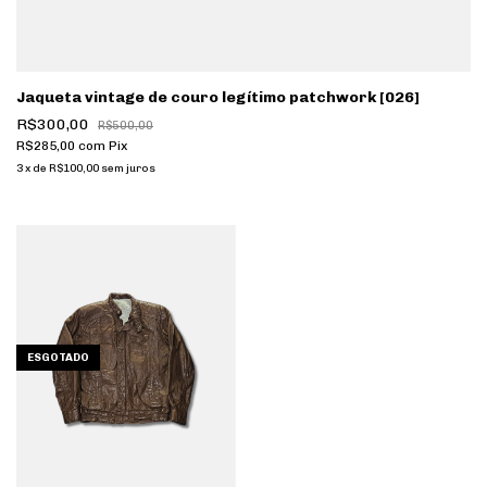
Jaqueta vintage de couro legítimo patchwork [026]
R$300,00
R$500,00
R$285,00
com
Pix
3
x
de
R$100,00
sem juros
ESGOTADO