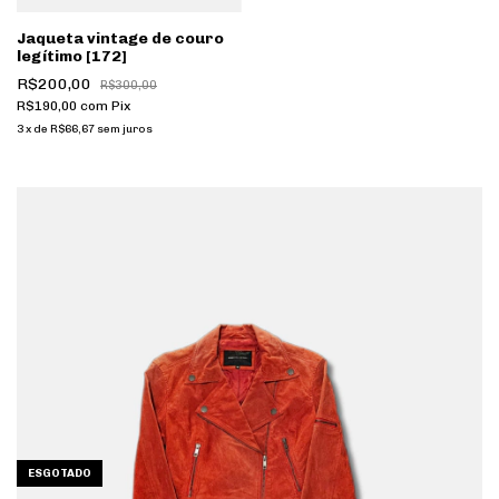
Jaqueta vintage de couro
legítimo [172]
R$200,00
R$300,00
R$190,00
com
Pix
3
x
de
R$66,67
sem juros
ESGOTADO