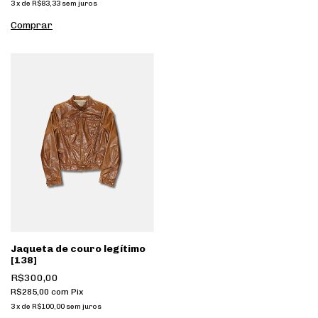
3
x
de
R$83,33
sem juros
Jaqueta de couro legítimo
[138]
R$300,00
R$285,00
com
Pix
3
x
de
R$100,00
sem juros