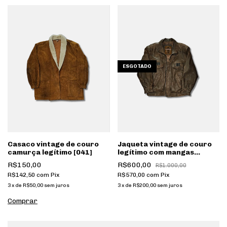
ESGOTADO
Casaco vintage de couro
Jaqueta vintage de couro
camurça legítimo [041]
legítimo com mangas
removíveis [092]
R$150,00
R$600,00
R$1.000,00
R$142,50
com
Pix
R$570,00
com
Pix
3
x
de
R$50,00
sem juros
3
x
de
R$200,00
sem juros