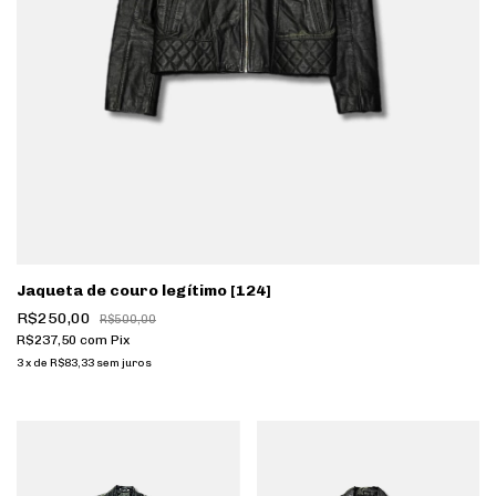
Jaqueta de couro legítimo [124]
R$250,00
R$500,00
R$237,50
com
Pix
3
x
de
R$83,33
sem juros