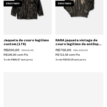
ESGOTADO
ESGOTADO
Jaqueta de couro legítimo
RARA jaqueta vintage de
custom [176]
couro legítimo de antílope
com patchwork [168]
R$200,00
R$750,00
R$450,00
R$1.500,00
R$190,00
com
Pix
R$712,50
com
Pix
3
x
de
R$66,67
sem juros
3
x
de
R$250,00
sem juros