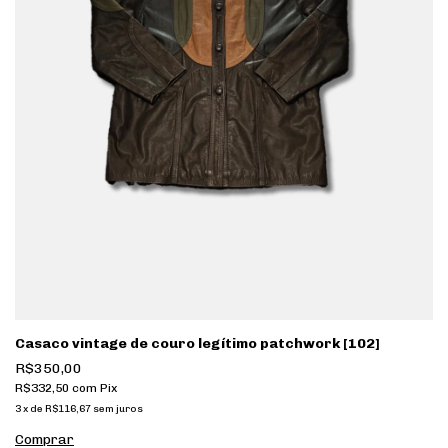
Casaco vintage de couro legítimo patchwork [102]
R$350,00
R$332,50
com
Pix
3
x
de
R$116,67
sem juros