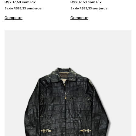
R$237,50
com
Pix
R$237,50
com
Pix
3
x
de
R$83,33
sem juros
3
x
de
R$83,33
sem juros