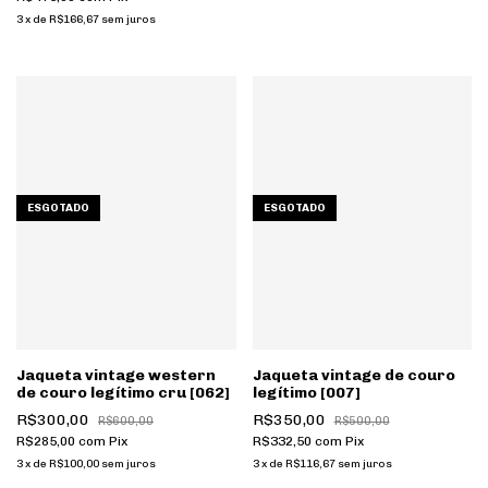
3
x
de
R$166,67
sem juros
ESGOTADO
ESGOTADO
Jaqueta vintage western
Jaqueta vintage de couro
de couro legítimo cru [062]
legítimo [007]
R$300,00
R$350,00
R$600,00
R$500,00
R$285,00
com
Pix
R$332,50
com
Pix
3
x
de
R$100,00
sem juros
3
x
de
R$116,67
sem juros