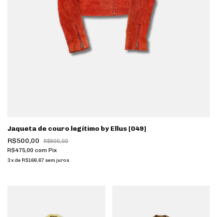
Jaqueta de couro legítimo by Ellus [049]
R$500,00
R$800,00
R$475,00
com
Pix
3
x
de
R$166,67
sem juros