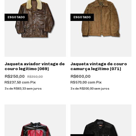
ESGOTADO
ESGOTADO
Jaqueta aviador vintage de
Jaqueta vintage de couro
couro legítimo [069]
camurça legítimo [071]
R$250,00
R$600,00
R$350,00
R$237,50
com
Pix
R$570,00
com
Pix
3
x
de
R$83,33
sem juros
3
x
de
R$200,00
sem juros