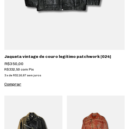
Jaqueta vintage de couro legítimo patchwork [024]
R$350,00
R$332,50
com
Pix
3
x
de
R$116,67
sem juros