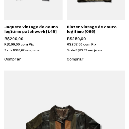
Jaqueta vintage de couro
Blazer vintage de couro
legítimo patchwork [145]
legítimo [066]
R$200,00
R$250,00
R$190,00
com
Pix
R$237,50
com
Pix
3
x
de
R$66,67
sem juros
3
x
de
R$83,33
sem juros