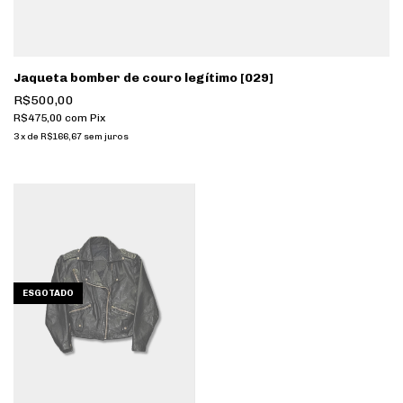
Jaqueta bomber de couro legítimo [029]
R$500,00
R$475,00
com
Pix
3
x
de
R$166,67
sem juros
ESGOTADO