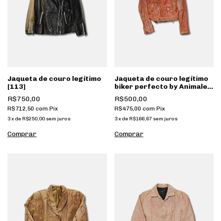
Jaqueta de couro legítimo
Jaqueta de couro legítimo
[113]
biker perfecto by Animale
[095]
R$750,00
R$500,00
R$712,50
com
Pix
R$475,00
com
Pix
3
x
de
R$250,00
sem juros
3
x
de
R$166,67
sem juros