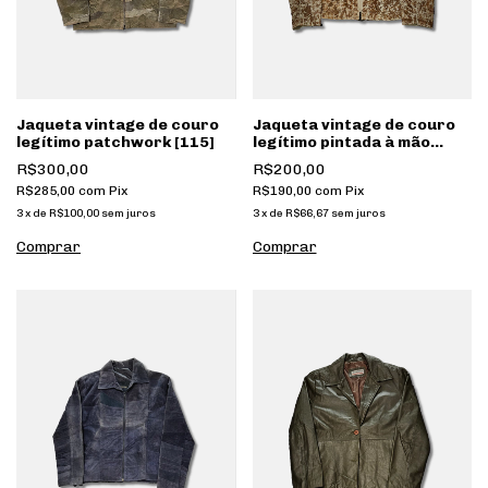
Jaqueta vintage de couro
Jaqueta vintage de couro
legítimo patchwork [115]
legítimo pintada à mão
[036]
R$300,00
R$200,00
R$285,00
com
Pix
R$190,00
com
Pix
3
x
de
R$100,00
sem juros
3
x
de
R$66,67
sem juros