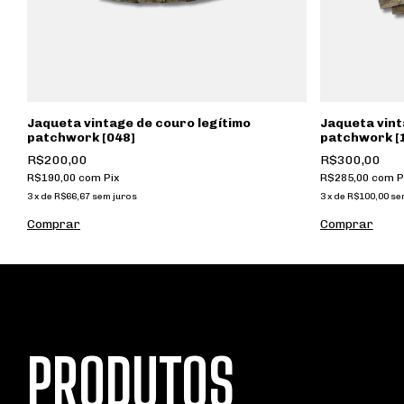
Jaqueta vintage de couro legítimo
Jaqueta vint
patchwork [048]
patchwork [
R$200,00
R$300,00
R$190,00
com
Pix
R$285,00
com
P
3
x
de
R$66,67
sem juros
3
x
de
R$100,00
se
PRODUTOS