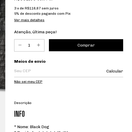
3
x de
R$116,67
sem juros
5% de desconto
pagando com Pix
Ver mais detalhes
Atenção, última peça!
Entregas para o CEP:
Meios de envio
Calcular
Não sei meu CEP
Descrição
INFO
* Nome: Black Dog