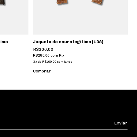
timo
Jaqueta de couro legítimo [138]
C
le
R$300,00
R
R$285,00
com
Pix
R$
3
x
de
R$100,00
sem juros
3
x