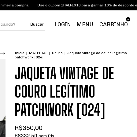
a compra.
Use o cupom 1HALFEX10 para ganhar 10% de desconto em prim
0
LOGIN
MENU
CARRINHO
Buscar
Início
|
MATERIAL
|
Couro
|
Jaqueta vintage de couro legítimo
patchwork [024]
JAQUETA VINTAGE DE
COURO LEGÍTIMO
PATCHWORK [024]
R$350,00
R$332,50
com
Pix