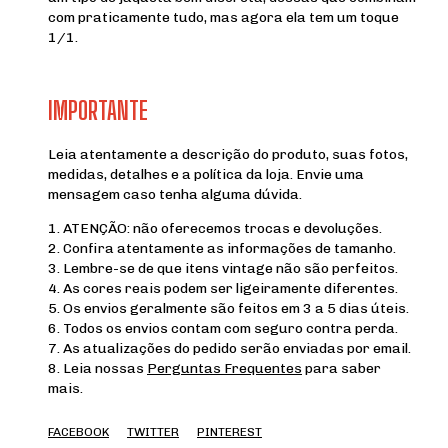
com praticamente tudo, mas agora ela tem um toque
1/1.
IMPORTANTE
Leia atentamente a descrição do produto, suas fotos,
medidas, detalhes e a política da loja. Envie uma
mensagem caso tenha alguma dúvida.
1. ATENÇÃO: não oferecemos trocas e devoluções.
2. Confira atentamente as informações de tamanho.
3. Lembre-se de que itens vintage não são perfeitos.
4. As cores reais podem ser ligeiramente diferentes.
5. Os envios geralmente são feitos em 3 a 5 dias úteis.
6. Todos os envios contam com seguro contra perda.
7. As atualizações do pedido serão enviadas por email.
8. Leia nossas
Perguntas Frequentes
para saber
mais.
FACEBOOK
TWITTER
PINTEREST