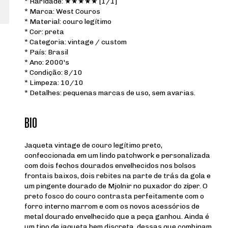
* Raridade: ★★★★★ [1/1]
* Marca: West Couros
* Material: couro legítimo
* Cor: preta
* Categoria: vintage / custom
* País: Brasil
* Ano: 2000's
* Condição: 8/10
* Limpeza: 10/10
* Detalhes: pequenas marcas de uso, sem avarias.
BIO
Jaqueta vintage de couro legítimo preto,
confeccionada em um lindo patchwork e personalizada
com dois fechos dourados envelhecidos nos bolsos
frontais baixos, dois rebites na parte de trás da gola e
um pingente dourado de Mjolnir no puxador do zíper. O
preto fosco do couro contrasta perfeitamente com o
forro interno marrom e com os novos acessórios de
metal dourado envelhecido que a peça ganhou. Ainda é
um tipo de jaqueta bem discreta, dessas que combinam