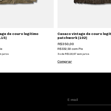
age de couro legítimo
Casaco vintage de couro legí
115]
patchwork [102]
R$350,00
ix
R$332,50
com
Pix
m juros
3
x
de
R$116,67
sem juros