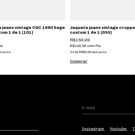
 jeans vintage CGC 1990 bege
Jaqueta jeans vintage croppe
tom 1 de 1 [101]
custom 1 de 1 [055]
R$150,00
ix
R$142,50
com
Pix
m juros
3
x
de
R$50,00
sem juros
Instagram
Youtube
T