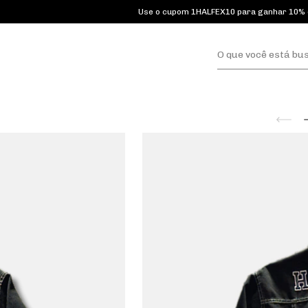
Use o cupom 1HALFEX10 para ganhar 10% de desconto 