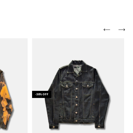
-
30
%
OFF
-