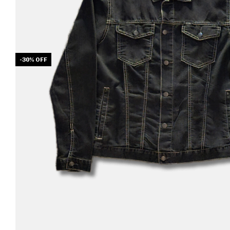
-
30
%
OFF