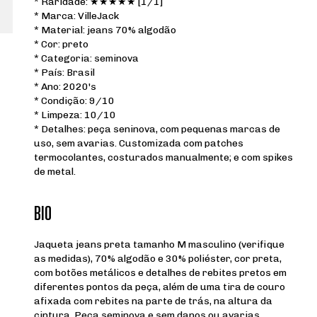
* Raridade: ★★★★★ [1/1]
* Marca: VilleJack
* Material: jeans 70% algodão
* Cor: preto
* Categoria: seminova
* País: Brasil
* Ano: 2020's
* Condição: 9/10
* Limpeza: 10/10
* Detalhes: peça seninova, com pequenas marcas de
uso, sem avarias. Customizada com patches
termocolantes, costurados manualmente; e com spikes
de metal.
BIO
Jaqueta jeans preta tamanho M masculino (verifique
as medidas), 70% algodão e 30% poliéster, cor preta,
com botões metálicos e detalhes de rebites pretos em
diferentes pontos da peça, além de uma tira de couro
afixada com rebites na parte de trás, na altura da
cintura. Peça seminova e sem danos ou avarias,