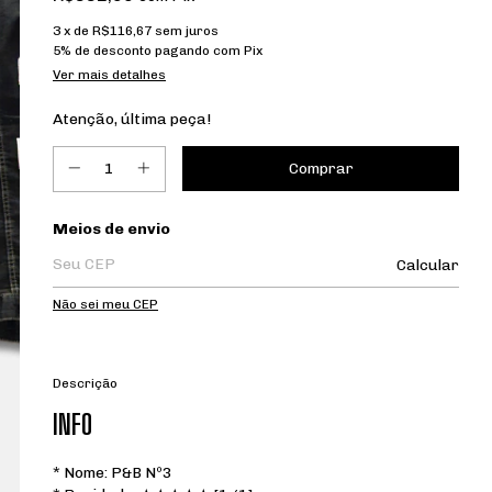
3
x de
R$116,67
sem juros
5% de desconto
pagando com Pix
Ver mais detalhes
Atenção, última peça!
Entregas para o CEP:
Meios de envio
Calcular
Não sei meu CEP
Descrição
INFO
* Nome: P&B Nº3