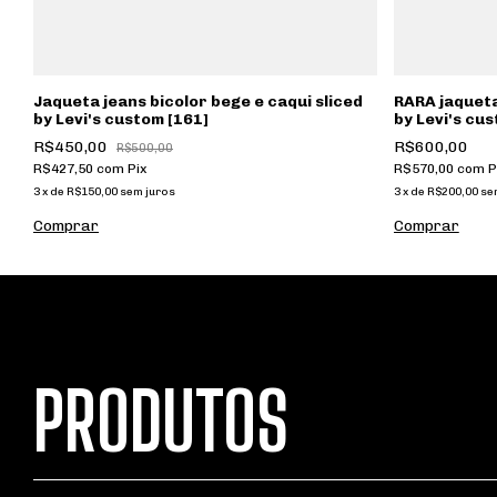
Jaqueta jeans bicolor bege e caqui sliced
RARA jaqueta
by Levi's custom [161]
by Levi's cus
R$450,00
R$600,00
R$500,00
R$427,50
com
Pix
R$570,00
com
P
3
x
de
R$150,00
sem juros
3
x
de
R$200,00
se
PRODUTOS