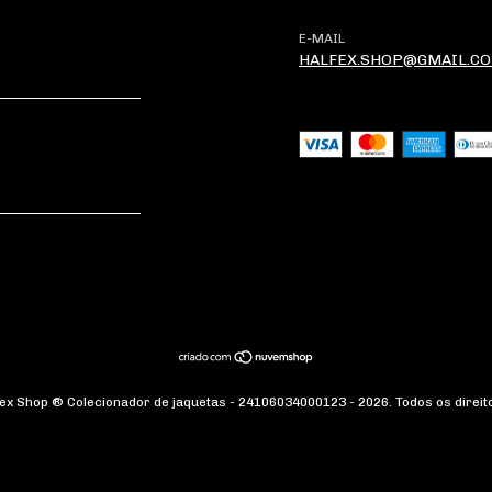
E-MAIL
HALFEX.SHOP@GMAIL.C
fex Shop ® Colecionador de jaquetas - 24106034000123 - 2026. Todos os direit