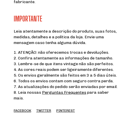
fabricante.
IMPORTANTE
Leia atentamente a descrição do produto, suas fotos,
medidas, detalhes e a política da loja. Envie uma
mensagem caso tenha alguma dúvida.
1. ATENÇÃO: não oferecemos trocas e devoluções.
2. Confira atentamente as informações de tamanho.
3. Lembre-se de que itens vintage não são perfeitos.
4. As cores reais podem ser ligeiramente diferentes.
5. Os envios geralmente são feitos em 3 a 5 dias úteis.
6. Todos os envios contam com seguro contra perda.
7. As atualizações do pedido serão enviadas por email.
8. Leia nossas
Perguntas Frequentes
para saber
mais.
FACEBOOK
TWITTER
PINTEREST