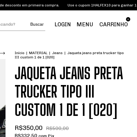
em primeira compra.
Use o cupom 1HALFEX10 para ganhar 10% de descon
0
LOGIN
MENU
CARRINHO
Buscar
Início
|
MATERIAL
|
Jeans
|
Jaqueta jeans preta trucker tipo
III custom 1 de 1 [020]
JAQUETA JEANS PRETA
TRUCKER TIPO III
CUSTOM 1 DE 1 [020]
R$350,00
R$500,00
R$332,50
com
Pix