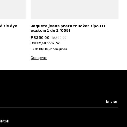
d tie dye
Jaqueta jeans preta trucker tipo III
R
custom 1 de 1 [005]
19
R$350,00
R
R$500,00
R$332,50
com
Pix
R$
3
x
de
R$116,67
sem juros
3
x
iktok